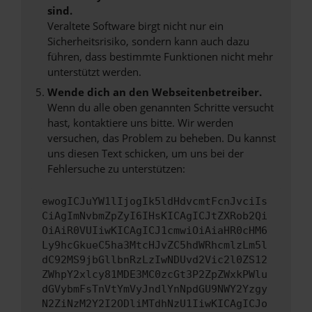
sind.
Veraltete Software birgt nicht nur ein
Sicherheitsrisiko, sondern kann auch dazu
führen, dass bestimmte Funktionen nicht mehr
unterstützt werden.
Wende dich an den Webseitenbetreiber.
Wenn du alle oben genannten Schritte versucht
hast, kontaktiere uns bitte. Wir werden
versuchen, das Problem zu beheben. Du kannst
uns diesen Text schicken, um uns bei der
Fehlersuche zu unterstützen:
ewogICJuYW1lIjogIk5ldHdvcmtFcnJvciIs
CiAgImNvbmZpZyI6IHsKICAgICJtZXRob2Qi
OiAiR0VUIiwKICAgICJ1cmwiOiAiaHR0cHM6
Ly9hcGkueC5ha3MtcHJvZC5hdWRhcmlzLm5l
dC92MS9jbGllbnRzLzIwNDUvd2Vic2l0ZS12
ZWhpY2xlcy81MDE3MC0zcGt3P2ZpZWxkPWlu
dGVybmFsTnVtYmVyJndlYnNpdGU9NWY2Yzgy
N2ZiNzM2Y2I2ODliMTdhNzU1IiwKICAgICJo