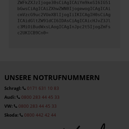
ZWFkZXJzIjoge30sCiAgICAiYm9keSI6IG51
bGwsCiAgICAiZXhwZWN0IjogewogICAgICAi
cmVzcG9uc2VUeXBlIjogIiIKICAgIH0sCiAg
ICAidGltZW91dCI6IDAsCiAgICAicHJvZ3Jl
c3MiOiBudWxsLAogICAgInJpc2t5IjogZmFs
c2UKICB9Cn0=
UNSERE NOTRUFNUMMERN
Schragl:
0171 631 10 83
Audi:
0800 283 44 45 33
VW:
0800 283 44 45 33
Skoda:
0800 442 42 44