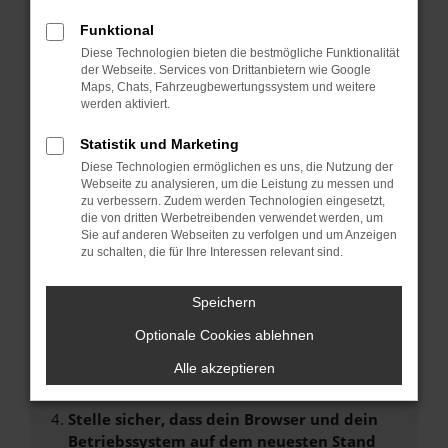
FEHLER: NETWORK ERROR
Funktional
Beim Laden ist ein Fehler aufgetreten.
Diese Technologien bieten die bestmögliche Funktionalität
der Webseite. Services von Drittanbietern wie Google
Hier sind ein paar Tipps, die dir helfen können:
Maps, Chats, Fahrzeugbewertungssystem und weitere
werden aktiviert.
Überprüfe deine Firewall und deine
Internetverbindung.
Statistik und Marketing
Laden andere Webseiten, zum Beispiel deine
Diese Technologien ermöglichen es uns, die Nutzung der
Suchmaschine?
Webseite zu analysieren, um die Leistung zu messen und
zu verbessern. Zudem werden Technologien eingesetzt,
Prüfe deine Browsererweiterungen.
die von dritten Werbetreibenden verwendet werden, um
Manche Erweiterungen, wie Werbeblocker,
Sie auf anderen Webseiten zu verfolgen und um Anzeigen
können das Laden bestimmter Seiten
zu schalten, die für Ihre Interessen relevant sind.
verhindern. Funktioniert die Seite in einem
anderen Browser oder in einem privaten
Speichern
Fenster?
Optionale Cookies ablehnen
Starte dein Gerät neu.
Das kann manchmal helfen, vorübergehende
Alle akzeptieren
Probleme zu beheben.
Stelle sicher, dass dein Browser und dein
Betriebssystem auf dem neuesten Stand