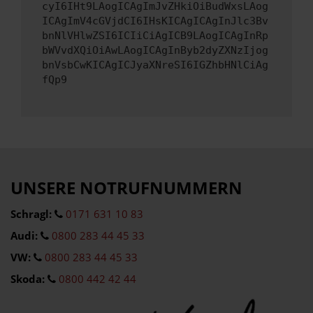
cyI6IHt9LAogICAgImJvZHkiOiBudWxsLAog
ICAgImV4cGVjdCI6IHsKICAgICAgInJlc3Bv
bnNlVHlwZSI6ICIiCiAgICB9LAogICAgInRp
bWVvdXQiOiAwLAogICAgInByb2dyZXNzIjog
bnVsbCwKICAgICJyaXNreSI6IGZhbHNlCiAg
fQp9
UNSERE NOTRUFNUMMERN
Schragl:
0171 631 10 83
Audi:
0800 283 44 45 33
VW:
0800 283 44 45 33
Skoda:
0800 442 42 44