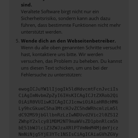
sind.
Veraltete Software birgt nicht nur ein
Sicherheitsrisiko, sondern kann auch dazu
führen, dass bestimmte Funktionen nicht mehr
unterstützt werden.
Wende dich an den Webseitenbetreiber.
Wenn du alle oben genannten Schritte versucht
hast, kontaktiere uns bitte. Wir werden
versuchen, das Problem zu beheben. Du kannst
uns diesen Text schicken, um uns bei der
Fehlersuche zu unterstützen:
ewogICJuYW1lIjogIk5ldHdvcmtFcnJvciIs
CiAgImNvbmZpZyI6IHsKICAgICJtZXRob2Qi
OiAiR0VUIiwKICAgICJ1cmwiOiAiaHR0cHM6
Ly9hcGkueC5ha3MtcHJvZC5hdWRhcmlzLm5l
dC92MS9jbGllbnRzLzIwNDUvd2Vic2l0ZS12
ZWhpY2xlcy81MDM2NT9maWVsZD1pbnRlcm5h
bE51bWJlciZ3ZWJzaXRlPTVmNmM4MjdmYjcz
NmNiNjg5YjE3YTc1NSIsCiAgICAiaGVhZGVy