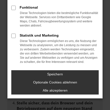
FEHLER: NETWORK ERROR
Funktional
Beim Laden ist ein Fehler aufgetreten.
Diese Technologien bieten die bestmögliche Funktionalität
der Webseite. Services von Drittanbietern wie Google
Hier sind ein paar Tipps, die dir helfen können:
Maps, Chats, Fahrzeugbewertungssystem und weitere
werden aktiviert.
Überprüfe deine Firewall und deine
Internetverbindung.
Statistik und Marketing
Laden andere Webseiten, zum Beispiel deine
Diese Technologien ermöglichen es uns, die Nutzung der
Suchmaschine?
Webseite zu analysieren, um die Leistung zu messen und
zu verbessern. Zudem werden Technologien eingesetzt,
Prüfe deine Browsererweiterungen.
die von dritten Werbetreibenden verwendet werden, um
Manche Erweiterungen, wie Werbeblocker,
Sie auf anderen Webseiten zu verfolgen und um Anzeigen
können das Laden bestimmter Seiten
zu schalten, die für Ihre Interessen relevant sind.
verhindern. Funktioniert die Seite in einem
anderen Browser oder in einem privaten
Speichern
Fenster?
Optionale Cookies ablehnen
Starte dein Gerät neu.
Das kann manchmal helfen, vorübergehende
Alle akzeptieren
Probleme zu beheben.
Stelle sicher, dass dein Browser und dein
Betriebssystem auf dem neuesten Stand