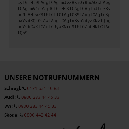
cyI6IHt9LAogICAgImJvZHkiOiBudWxsLAog
ICAgImV4cGVjdCI6IHsKICAgICAgInJlc3Bv
bnNlVHlwZSI6ICIiCiAgICB9LAogICAgInRp
bWVvdXQiOiAwLAogICAgInByb2dyZXNzIjog
bnVsbCwKICAgICJyaXNreSI6IGZhbHNlCiAg
fQp9
UNSERE NOTRUFNUMMERN
Schragl:
0171 631 10 83
Audi:
0800 283 44 45 33
VW:
0800 283 44 45 33
Skoda:
0800 442 42 44