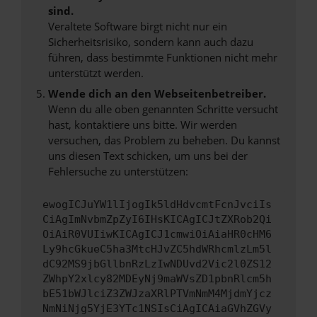
sind.
Veraltete Software birgt nicht nur ein
Sicherheitsrisiko, sondern kann auch dazu
führen, dass bestimmte Funktionen nicht mehr
unterstützt werden.
Wende dich an den Webseitenbetreiber.
Wenn du alle oben genannten Schritte versucht
hast, kontaktiere uns bitte. Wir werden
versuchen, das Problem zu beheben. Du kannst
uns diesen Text schicken, um uns bei der
Fehlersuche zu unterstützen:
ewogICJuYW1lIjogIk5ldHdvcmtFcnJvciIs
CiAgImNvbmZpZyI6IHsKICAgICJtZXRob2Qi
OiAiR0VUIiwKICAgICJ1cmwiOiAiaHR0cHM6
Ly9hcGkueC5ha3MtcHJvZC5hdWRhcmlzLm5l
dC92MS9jbGllbnRzLzIwNDUvd2Vic2l0ZS12
ZWhpY2xlcy82MDEyNj9maWVsZD1pbnRlcm5h
bE51bWJlciZ3ZWJzaXRlPTVmNmM4MjdmYjcz
NmNiNjg5YjE3YTc1NSIsCiAgICAiaGVhZGVy