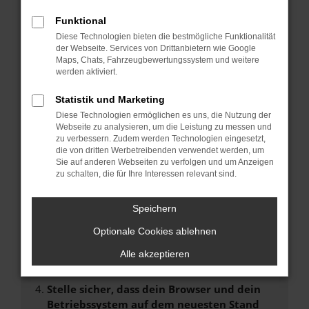
FEHLER: NETWORK ERROR
Funktional
Beim Laden ist ein Fehler aufgetreten.
Diese Technologien bieten die bestmögliche Funktionalität
der Webseite. Services von Drittanbietern wie Google
Hier sind ein paar Tipps, die dir helfen können:
Maps, Chats, Fahrzeugbewertungssystem und weitere
werden aktiviert.
Überprüfe deine Firewall und deine
Internetverbindung.
Statistik und Marketing
Laden andere Webseiten, zum Beispiel deine
Diese Technologien ermöglichen es uns, die Nutzung der
Suchmaschine?
Webseite zu analysieren, um die Leistung zu messen und
zu verbessern. Zudem werden Technologien eingesetzt,
Prüfe deine Browsererweiterungen.
die von dritten Werbetreibenden verwendet werden, um
Manche Erweiterungen, wie Werbeblocker,
Sie auf anderen Webseiten zu verfolgen und um Anzeigen
können das Laden bestimmter Seiten
zu schalten, die für Ihre Interessen relevant sind.
verhindern. Funktioniert die Seite in einem
anderen Browser oder in einem privaten
Speichern
Fenster?
Optionale Cookies ablehnen
Starte dein Gerät neu.
Das kann manchmal helfen, vorübergehende
Alle akzeptieren
Probleme zu beheben.
Stelle sicher, dass dein Browser und dein
Betriebssystem auf dem neuesten Stand