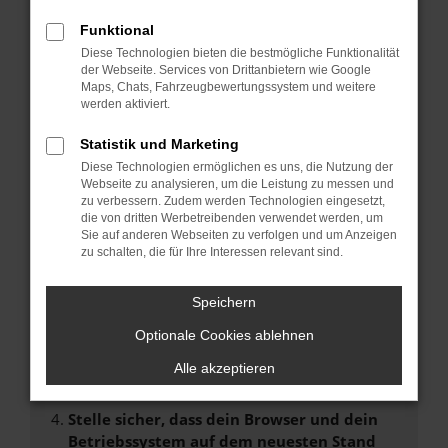
FEHLER: NETWORK ERROR
Funktional
Beim Laden ist ein Fehler aufgetreten.
Diese Technologien bieten die bestmögliche Funktionalität
der Webseite. Services von Drittanbietern wie Google
Hier sind ein paar Tipps, die dir helfen können:
Maps, Chats, Fahrzeugbewertungssystem und weitere
werden aktiviert.
Überprüfe deine Firewall und deine
Internetverbindung.
Statistik und Marketing
Laden andere Webseiten, zum Beispiel deine
Diese Technologien ermöglichen es uns, die Nutzung der
Suchmaschine?
Webseite zu analysieren, um die Leistung zu messen und
zu verbessern. Zudem werden Technologien eingesetzt,
Prüfe deine Browsererweiterungen.
die von dritten Werbetreibenden verwendet werden, um
Manche Erweiterungen, wie Werbeblocker,
Sie auf anderen Webseiten zu verfolgen und um Anzeigen
können das Laden bestimmter Seiten
zu schalten, die für Ihre Interessen relevant sind.
verhindern. Funktioniert die Seite in einem
anderen Browser oder in einem privaten
Speichern
Fenster?
Optionale Cookies ablehnen
Starte dein Gerät neu.
Das kann manchmal helfen, vorübergehende
Alle akzeptieren
Probleme zu beheben.
Stelle sicher, dass dein Browser und dein
Betriebssystem auf dem neuesten Stand