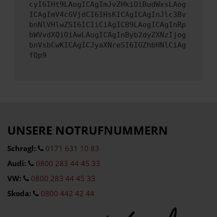
cyI6IHt9LAogICAgImJvZHkiOiBudWxsLAog
ICAgImV4cGVjdCI6IHsKICAgICAgInJlc3Bv
bnNlVHlwZSI6ICIiCiAgICB9LAogICAgInRp
bWVvdXQiOiAwLAogICAgInByb2dyZXNzIjog
bnVsbCwKICAgICJyaXNreSI6IGZhbHNlCiAg
fQp9
UNSERE NOTRUFNUMMERN
Schragl:
0171 631 10 83
Audi:
0800 283 44 45 33
VW:
0800 283 44 45 33
Skoda:
0800 442 42 44