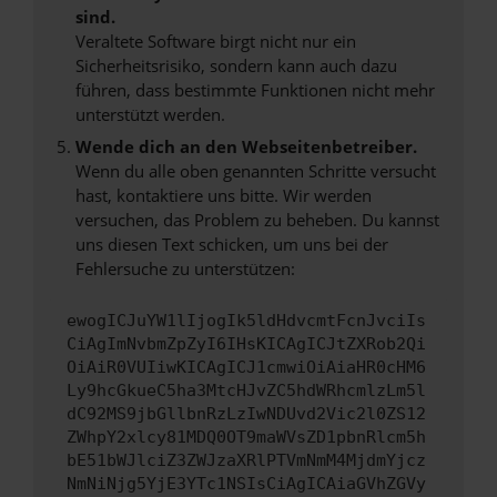
sind.
Veraltete Software birgt nicht nur ein
Sicherheitsrisiko, sondern kann auch dazu
führen, dass bestimmte Funktionen nicht mehr
unterstützt werden.
Wende dich an den Webseitenbetreiber.
Wenn du alle oben genannten Schritte versucht
hast, kontaktiere uns bitte. Wir werden
versuchen, das Problem zu beheben. Du kannst
uns diesen Text schicken, um uns bei der
Fehlersuche zu unterstützen:
ewogICJuYW1lIjogIk5ldHdvcmtFcnJvciIs
CiAgImNvbmZpZyI6IHsKICAgICJtZXRob2Qi
OiAiR0VUIiwKICAgICJ1cmwiOiAiaHR0cHM6
Ly9hcGkueC5ha3MtcHJvZC5hdWRhcmlzLm5l
dC92MS9jbGllbnRzLzIwNDUvd2Vic2l0ZS12
ZWhpY2xlcy81MDQ0OT9maWVsZD1pbnRlcm5h
bE51bWJlciZ3ZWJzaXRlPTVmNmM4MjdmYjcz
NmNiNjg5YjE3YTc1NSIsCiAgICAiaGVhZGVy