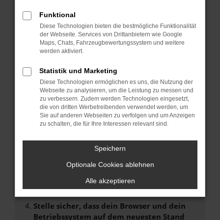
FEHLER: NETWORK ERROR
Funktional
Beim Laden ist ein Fehler aufgetreten.
Diese Technologien bieten die bestmögliche Funktionalität
der Webseite. Services von Drittanbietern wie Google
Hier sind ein paar Tipps, die dir helfen können:
Maps, Chats, Fahrzeugbewertungssystem und weitere
werden aktiviert.
Überprüfe deine Firewall und deine
Internetverbindung.
Statistik und Marketing
Laden andere Webseiten, zum Beispiel deine
Diese Technologien ermöglichen es uns, die Nutzung der
Suchmaschine?
Webseite zu analysieren, um die Leistung zu messen und
zu verbessern. Zudem werden Technologien eingesetzt,
Prüfe deine Browsererweiterungen.
die von dritten Werbetreibenden verwendet werden, um
Manche Erweiterungen, wie Werbeblocker,
Sie auf anderen Webseiten zu verfolgen und um Anzeigen
können das Laden bestimmter Seiten
zu schalten, die für Ihre Interessen relevant sind.
verhindern. Funktioniert die Seite in einem
anderen Browser oder in einem privaten
Speichern
Fenster?
Optionale Cookies ablehnen
Starte dein Gerät neu.
Das kann manchmal helfen, vorübergehende
Alle akzeptieren
Probleme zu beheben.
Stelle sicher, dass dein Browser und dein
Betriebssystem auf dem neuesten Stand