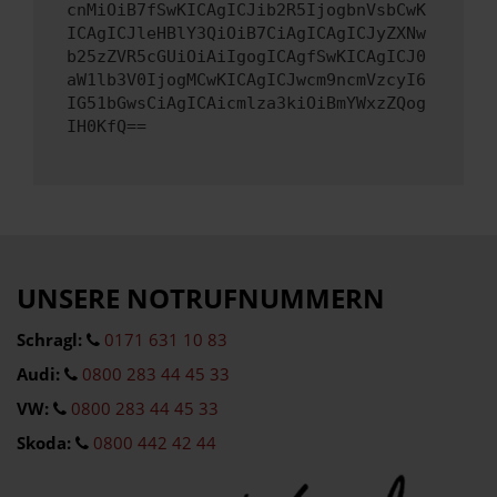
cnMiOiB7fSwKICAgICJib2R5IjogbnVsbCwK
ICAgICJleHBlY3QiOiB7CiAgICAgICJyZXNw
b25zZVR5cGUiOiAiIgogICAgfSwKICAgICJ0
aW1lb3V0IjogMCwKICAgICJwcm9ncmVzcyI6
IG51bGwsCiAgICAicmlza3kiOiBmYWxzZQog
IH0KfQ==
UNSERE NOTRUFNUMMERN
Schragl:
0171 631 10 83
Audi:
0800 283 44 45 33
VW:
0800 283 44 45 33
Skoda:
0800 442 42 44