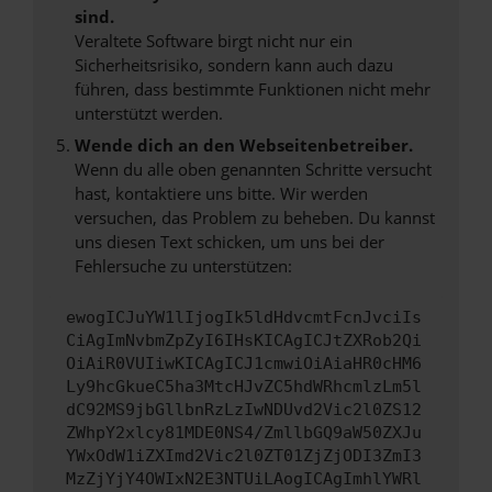
sind.
Veraltete Software birgt nicht nur ein
Sicherheitsrisiko, sondern kann auch dazu
führen, dass bestimmte Funktionen nicht mehr
unterstützt werden.
Wende dich an den Webseitenbetreiber.
Wenn du alle oben genannten Schritte versucht
hast, kontaktiere uns bitte. Wir werden
versuchen, das Problem zu beheben. Du kannst
uns diesen Text schicken, um uns bei der
Fehlersuche zu unterstützen:
ewogICJuYW1lIjogIk5ldHdvcmtFcnJvciIs
CiAgImNvbmZpZyI6IHsKICAgICJtZXRob2Qi
OiAiR0VUIiwKICAgICJ1cmwiOiAiaHR0cHM6
Ly9hcGkueC5ha3MtcHJvZC5hdWRhcmlzLm5l
dC92MS9jbGllbnRzLzIwNDUvd2Vic2l0ZS12
ZWhpY2xlcy81MDE0NS4/ZmllbGQ9aW50ZXJu
YWxOdW1iZXImd2Vic2l0ZT01ZjZjODI3ZmI3
MzZjYjY4OWIxN2E3NTUiLAogICAgImhlYWRl