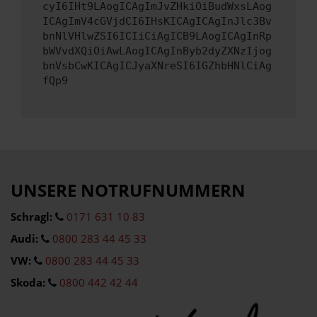
cyI6IHt9LAogICAgImJvZHkiOiBudWxsLAog
ICAgImV4cGVjdCI6IHsKICAgICAgInJlc3Bv
bnNlVHlwZSI6ICIiCiAgICB9LAogICAgInRp
bWVvdXQiOiAwLAogICAgInByb2dyZXNzIjog
bnVsbCwKICAgICJyaXNreSI6IGZhbHNlCiAg
fQp9
UNSERE NOTRUFNUMMERN
Schragl:
0171 631 10 83
Audi:
0800 283 44 45 33
VW:
0800 283 44 45 33
Skoda:
0800 442 42 44