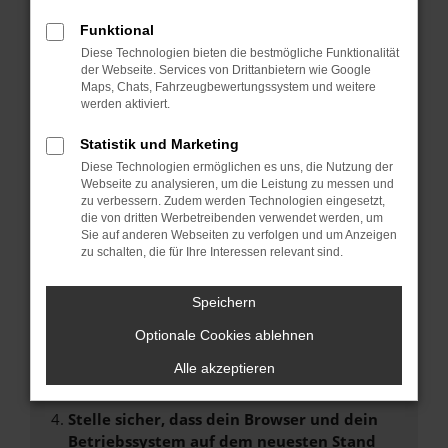
FEHLER: NETWORK ERROR
Funktional
Beim Laden ist ein Fehler aufgetreten.
Diese Technologien bieten die bestmögliche Funktionalität
der Webseite. Services von Drittanbietern wie Google
Hier sind ein paar Tipps, die dir helfen können:
Maps, Chats, Fahrzeugbewertungssystem und weitere
werden aktiviert.
Überprüfe deine Firewall und deine
Internetverbindung.
Statistik und Marketing
Laden andere Webseiten, zum Beispiel deine
Diese Technologien ermöglichen es uns, die Nutzung der
Suchmaschine?
Webseite zu analysieren, um die Leistung zu messen und
zu verbessern. Zudem werden Technologien eingesetzt,
Prüfe deine Browsererweiterungen.
die von dritten Werbetreibenden verwendet werden, um
Manche Erweiterungen, wie Werbeblocker,
Sie auf anderen Webseiten zu verfolgen und um Anzeigen
können das Laden bestimmter Seiten
zu schalten, die für Ihre Interessen relevant sind.
verhindern. Funktioniert die Seite in einem
anderen Browser oder in einem privaten
Speichern
Fenster?
Optionale Cookies ablehnen
Starte dein Gerät neu.
Das kann manchmal helfen, vorübergehende
Alle akzeptieren
Probleme zu beheben.
Stelle sicher, dass dein Browser und dein
Betriebssystem auf dem neuesten Stand