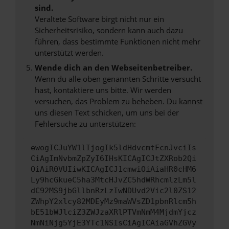
sind.
Veraltete Software birgt nicht nur ein
Sicherheitsrisiko, sondern kann auch dazu
führen, dass bestimmte Funktionen nicht mehr
unterstützt werden.
Wende dich an den Webseitenbetreiber.
Wenn du alle oben genannten Schritte versucht
hast, kontaktiere uns bitte. Wir werden
versuchen, das Problem zu beheben. Du kannst
uns diesen Text schicken, um uns bei der
Fehlersuche zu unterstützen:
ewogICJuYW1lIjogIk5ldHdvcmtFcnJvciIs
CiAgImNvbmZpZyI6IHsKICAgICJtZXRob2Qi
OiAiR0VUIiwKICAgICJ1cmwiOiAiaHR0cHM6
Ly9hcGkueC5ha3MtcHJvZC5hdWRhcmlzLm5l
dC92MS9jbGllbnRzLzIwNDUvd2Vic2l0ZS12
ZWhpY2xlcy82MDEyMz9maWVsZD1pbnRlcm5h
bE51bWJlciZ3ZWJzaXRlPTVmNmM4MjdmYjcz
NmNiNjg5YjE3YTc1NSIsCiAgICAiaGVhZGVy