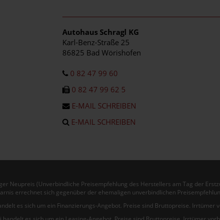
Autohaus Schragl KG
Karl-Benz-Straße 25
86825 Bad Wörishofen
0 82 47 99 60
0 82 47 99 62 5
E-MAIL SCHREIBEN
E-MAIL SCHREIBEN
er Neupreis (Unverbindliche Preisempfehlung des Herstellers am Tag der Erstz
arnis errechnet sich gegenüber der ehemaligen unverbindlichen Preisempfehlun
andelt es sich um ein Finanzierungs-Angebot. Preise sind Bruttopreise. Irrtümer 
i handelt es sich um ein Leasing-Angebot. Preise sind Bruttopreise. Irrtümer vor