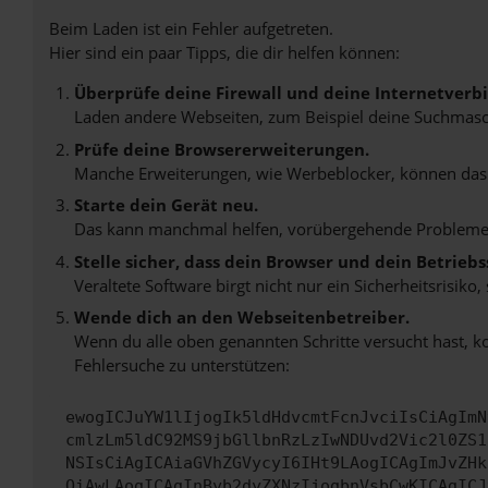
Beim Laden ist ein Fehler aufgetreten.
Hier sind ein paar Tipps, die dir helfen können:
Überprüfe deine Firewall und deine Internetverb
Laden andere Webseiten, zum Beispiel deine Suchmasc
Prüfe deine Browsererweiterungen.
Manche Erweiterungen, wie Werbeblocker, können das L
Starte dein Gerät neu.
Das kann manchmal helfen, vorübergehende Probleme
Stelle sicher, dass dein Browser und dein Betrie
Veraltete Software birgt nicht nur ein Sicherheitsrisi
Wende dich an den Webseitenbetreiber.
Wenn du alle oben genannten Schritte versucht hast, k
Fehlersuche zu unterstützen:
ewogICJuYW1lIjogIk5ldHdvcmtFcnJvciIsCiAgImN
cmlzLm5ldC92MS9jbGllbnRzLzIwNDUvd2Vic2l0ZS1
NSIsCiAgICAiaGVhZGVycyI6IHt9LAogICAgImJvZHk
OiAwLAogICAgInByb2dyZXNzIjogbnVsbCwKICAgICJ