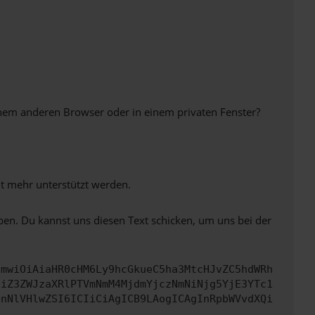
inem anderen Browser oder in einem privaten Fenster?
ht mehr unterstützt werden.
ben. Du kannst uns diesen Text schicken, um uns bei der
cmwiOiAiaHR0cHM6Ly9hcGkueC5ha3MtcHJvZC5hdWRh
ciZ3ZWJzaXRlPTVmNmM4MjdmYjczNmNiNjg5YjE3YTc1
bnNlVHlwZSI6ICIiCiAgICB9LAogICAgInRpbWVvdXQi