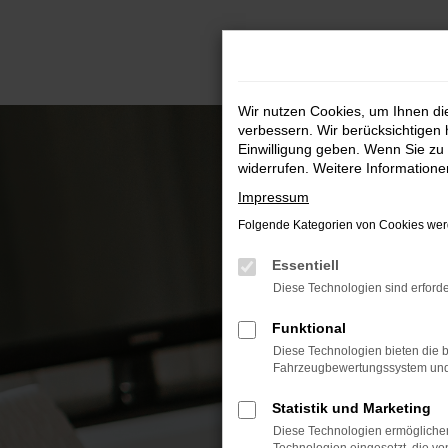
Zum
Hauptinhalt
springen
Wir nutzen Cookies, um Ihnen d
verbessern. Wir berücksichtigen 
Einwilligung geben. Wenn Sie zu 
widerrufen. Weitere Information
Impressum
Folgende Kategorien von Cookies werd
Essentiell
Diese Technologien sind erforde
Funktional
Diese Technologien bieten die b
Fahrzeugbewertungssystem und w
Statistik und Marketing
Diese Technologien ermöglichen