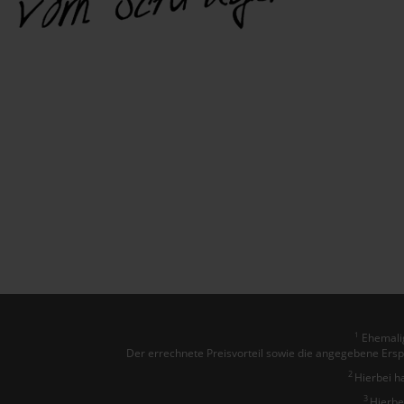
Ehemalig
1
Der errechnete Preisvorteil sowie die angegebene Ersp
2
Hierbei h
3
Hierbe