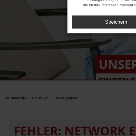
Technologien eingesetzt, die v
die für Ihre Interessen relevant s
Speichern
UNSE
FINDEN S
Startseite
Fahrzeuge
Fahrzeugsuche
FEHLER: NETWORK 