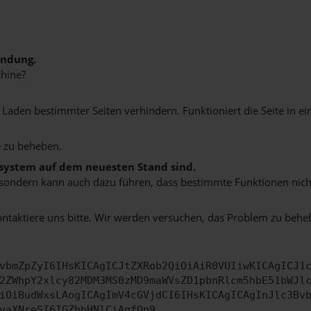
indung.
hine?
aden bestimmter Seiten verhindern. Funktioniert die Seite in e
 zu beheben.
bssystem auf dem neuesten Stand sind.
ko, sondern kann auch dazu führen, dass bestimmte Funktionen nic
ontaktiere uns bitte. Wir werden versuchen, das Problem zu behe
vbmZpZyI6IHsKICAgICJtZXRob2QiOiAiR0VUIiwKICAgICJ1
2ZWhpY2xlcy82MDM3MS0zMD9maWVsZD1pbnRlcm5hbE51bWJl
iOiBudWxsLAogICAgImV4cGVjdCI6IHsKICAgICAgInJlc3Bv
yaXNreSI6IGZhbHNlCiAgfQp9