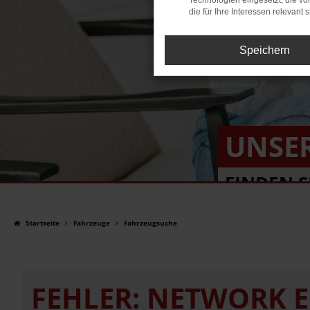
Technologien eingesetzt, die v
die für Ihre Interessen relevant s
Speichern
UNSE
FINDEN S
Startseite
Fahrzeuge
Fahrzeugsuche
FEHLER: NETWORK 