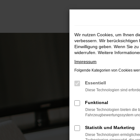
Zum
Hauptinhalt
springen
Wir nutzen Cookies, um Ihnen d
verbessern. Wir berücksichtigen 
Einwilligung geben. Wenn Sie zu 
widerrufen. Weitere Information
Impressum
Folgende Kategorien von Cookies werd
Essentiell
Diese Technologien sind erforde
Funktional
Diese Technologien bieten die b
Fahrzeugbewertungssystem und w
Statistik und Marketing
Diese Technologien ermöglichen