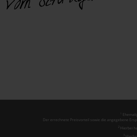
Ehemalig
1
Der errechnete Preisvorteil sowie die angegebene Ersp
2
Hierbei h
3
Hierbe