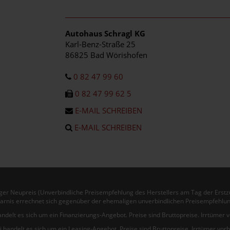
Autohaus Schragl KG
Karl-Benz-Straße 25
86825 Bad Wörishofen
0 82 47 99 60
0 82 47 99 62 5
E-MAIL SCHREIBEN
E-MAIL SCHREIBEN
er Neupreis (Unverbindliche Preisempfehlung des Herstellers am Tag der Erstz
arnis errechnet sich gegenüber der ehemaligen unverbindlichen Preisempfehlun
andelt es sich um ein Finanzierungs-Angebot. Preise sind Bruttopreise. Irrtümer 
i handelt es sich um ein Leasing-Angebot. Preise sind Bruttopreise. Irrtümer vor