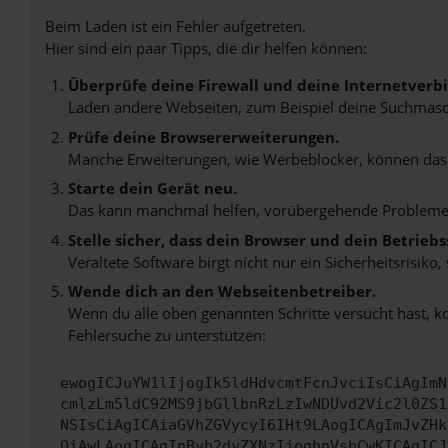
Beim Laden ist ein Fehler aufgetreten.
Hier sind ein paar Tipps, die dir helfen können:
Überprüfe deine Firewall und deine Internetverb
Laden andere Webseiten, zum Beispiel deine Suchmasc
Prüfe deine Browsererweiterungen.
Manche Erweiterungen, wie Werbeblocker, können das L
Starte dein Gerät neu.
Das kann manchmal helfen, vorübergehende Probleme
Stelle sicher, dass dein Browser und dein Betrie
Veraltete Software birgt nicht nur ein Sicherheitsrisi
Wende dich an den Webseitenbetreiber.
Wenn du alle oben genannten Schritte versucht hast, k
Fehlersuche zu unterstützen:
ewogICJuYW1lIjogIk5ldHdvcmtFcnJvciIsCiAgImN
cmlzLm5ldC92MS9jbGllbnRzLzIwNDUvd2Vic2l0ZS1
NSIsCiAgICAiaGVhZGVycyI6IHt9LAogICAgImJvZHk
OiAwLAogICAgInByb2dyZXNzIjogbnVsbCwKICAgICJ