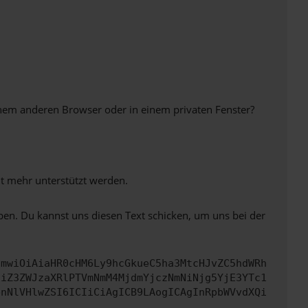
inem anderen Browser oder in einem privaten Fenster?
ht mehr unterstützt werden.
ben. Du kannst uns diesen Text schicken, um uns bei der
cmwiOiAiaHR0cHM6Ly9hcGkueC5ha3MtcHJvZC5hdWRh
ciZ3ZWJzaXRlPTVmNmM4MjdmYjczNmNiNjg5YjE3YTc1
bnNlVHlwZSI6ICIiCiAgICB9LAogICAgInRpbWVvdXQi