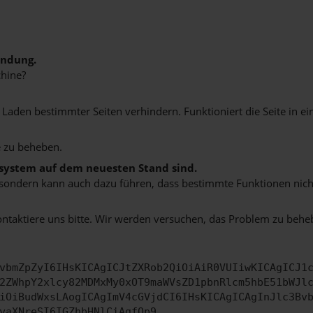
indung.
hine?
aden bestimmter Seiten verhindern. Funktioniert die Seite in e
 zu beheben.
bssystem auf dem neuesten Stand sind.
ko, sondern kann auch dazu führen, dass bestimmte Funktionen nic
ontaktiere uns bitte. Wir werden versuchen, das Problem zu behe
vbmZpZyI6IHsKICAgICJtZXRob2QiOiAiR0VUIiwKICAgICJ1
2ZWhpY2xlcy82MDMxMy0xOT9maWVsZD1pbnRlcm5hbE51bWJl
iOiBudWxsLAogICAgImV4cGVjdCI6IHsKICAgICAgInJlc3Bv
yaXNreSI6IGZhbHNlCiAgfQp9